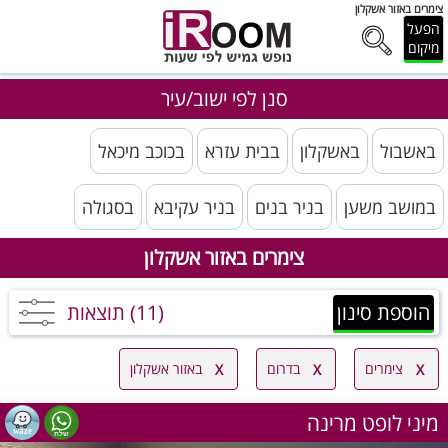
צימרים באזור אשקלון
הפעל
מיקום
סנן לפי ישוב/עיר
באשבול
באשקלון
בבית עזרא
בכוכב מיכאל
במושב משען
בניר בנים
בניר עקיבא
בסגולה
צימרים באזור אשקלון
הוספת סינון
(11) תוצאות
צימרים
בדרום
באזור אשקלון
מיני לופט מרינה