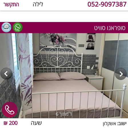
052-9097387
לילה
התקשר
סופראנו סוויט
1
מתוך 6
שעה
200 ₪
ישוב:
אשקלון