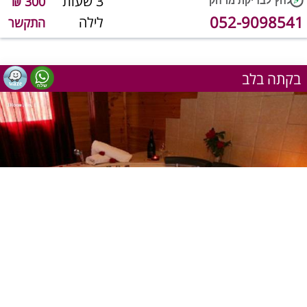
3 שעות
300 ₪
052-9098541
לילה
התקשר
בקתה בלב
1
מתוך 16
שעה