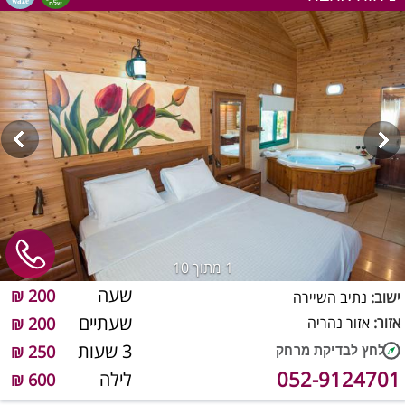
1
מתוך 10
שעה
200 ₪
ישוב:
נתיב השיירה
שעתיים
אזור:
אזור נהריה
200 ₪
3 שעות
250 ₪
052-9124701
לילה
600 ₪