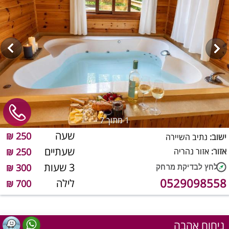
1
מתוך 7
שעה
250 ₪
ישוב:
נתיב השיירה
שעתיים
אזור:
אזור נהריה
250 ₪
3 שעות
300 ₪
0529098558
לילה
700 ₪
ניחוח אהבה