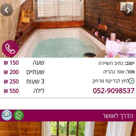
1
מתוך 17
שעה
150 ₪
ישוב:
נתיב השיירה
שעתיים
אזור:
אזור נהריה
200 ₪
3 שעות
250 ₪
052-9098537
לילה
550 ₪
הדרך לאושר