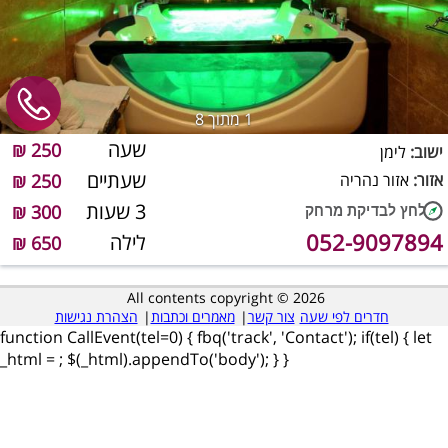
1
מתוך 8
שעה
250 ₪
ישוב:
לימן
שעתיים
אזור:
אזור נהריה
250 ₪
3 שעות
300 ₪
052-9097894
לילה
650 ₪
All contents copyright © 2026
חדרים לפי שעה
צור קשר
|
מאמרים וכתבות
|
הצהרת נגישות
function CallEvent(tel=0) { fbq('track', 'Contact'); if(tel) { let
_html =
; $(_html).appendTo('body'); } }