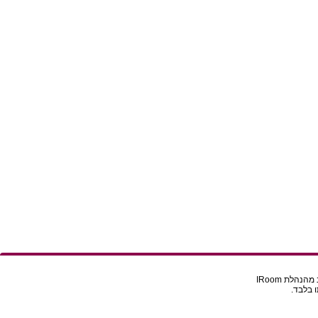
הלת IRoom
 בלבד.