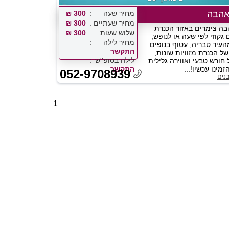
אהבה
מחיר שעה
300 ₪
מחיר שעתיים
300 ₪
בה צימרים באזור הכנרת
שלוש שעות
300 ₪
גקוזי לפי שעה או לנופש,
מחיר לילה
העיר טבריה, עטוף בנופים
התקשר
ל הכנרת מזוויות שונות,
לילה בסופ''ש
חורש טבעי ואווירה גלילית
זמינו עכשיו!...
התקשר
052-9708939
נים
1