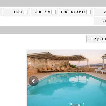
ה
בריכה מחוממת
גקוזי ספא
סאונה
ת
מוגן קרוב
1 מתוך 15