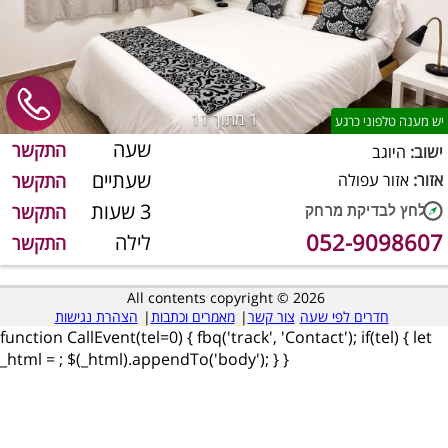
1
מתוך 11
יש מענה טלפוני כרגע
שעה
התקשר
ישוב:
היוגב
שעתיים
אזור:
אזור עפולה
התקשר
3 שעות
התקשר
052-9098607
לילה
התקשר
All contents copyright © 2026
חדרים לפי שעה
צור קשר
|
מאמרים וכתבות
|
הצהרת נגישות
function CallEvent(tel=0) { fbq('track', 'Contact'); if(tel) { let
_html =
; $(_html).appendTo('body'); } }