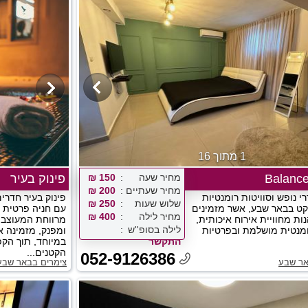
1 מתוך 16
Balance
מחיר שעה
150 ₪
פינוק בעיר
מחיר שעתיים
200 ₪
 נופש וסוויטות רומנטיות
פינוק בעיר חדרי
שלוש שעות
250 ₪
ט בבאר שבע, אשר מזמינים
עם חניה פרטית ו
מחיר לילה
400 ₪
ות מחוויית אירוח איכותית,
מרווחת המעוצבת 
לילה בסופ''ש
ומנטית מושלמת ובפרטיות
ומפנק, מזמינה א
התקשר
במיוחד, תוך הק
הקטנים...
052-9126386
אר שבע
צימרים בבאר שבע