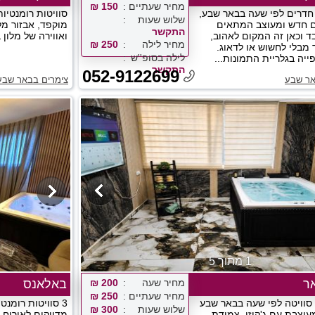
מחיר שעתיים
150 ₪
חדרים לפי שעה בבאר שבע,
סוויטות רומנטיות
שלוש שעות
ם חדש ומעוצב המתאים
מוקפד, אבזור מל
התקשר
בד וכאן זה המקום לאהוב,
ואווירה של מלון ב
מחיר לילה
250 ₪
 מבלי לחשוש או לדאוג.
לילה בסופ''ש
ייה בגלריית התמונות...
התקשר
052-9122699
אר שבע
צימרים בבאר שבע
1 מתוך 5
ר
מחיר שעה
200 ₪
באלאנס
מחיר שעתיים
250 ₪
סוויטה לפי שעה בבאר שבע
3 סוויטות רומנט
שלוש שעות
300 ₪
עוצבת עם ג'קוזי, צמודת
מדויקים לאירוח ר