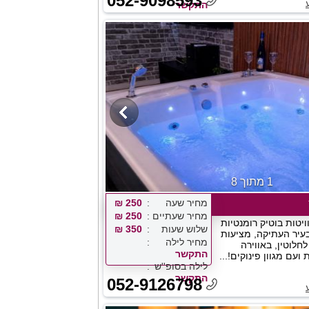
052-9098593
התקשר
1 מתוך 8
מחיר שעה
250 ₪
מחיר שעתיים
250 ₪
ויטות בוטיק רומנטיות
שלוש שעות
350 ₪
עיר העתיקה, מציעות
מחיר לילה
חלוטין, באווירה
התקשר
עם מגוון פינוקים!...
לילה בסופ''ש
התקשר
052-9126798