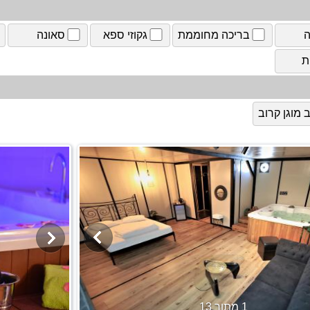
ה
בריכה מחוממת
גקוזי ספא
סאונה
ת
מוגן קרוב
1 מתוך 13