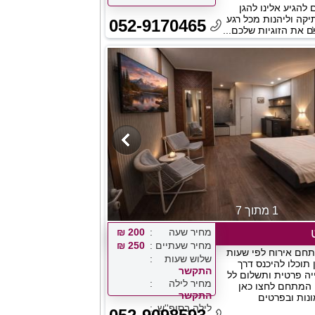
להגיע אלינו להגן
קה וליהנות מכל רגע
052-9170465
ם את הזוגיות שלכם...
1 מתוך 7
מחיר שעה
200 ₪
מחיר שעתיים
250 ₪
תחם אירוח לפי שעות
שלוש שעות
 תוכלו להיכנס דרך
התקשר
יה פרטית ותשלום לל
מחיר לילה
המתחם לחצו כאן
התקשר
ונות ובפרטים
לילה בסופ''ש