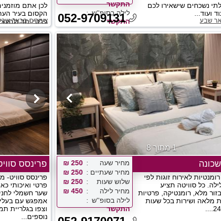
התקשר
תי נשכחים שישאירו לכם
לכן אתם מוזמנים 
לילה בסופ''ש
 ועוד...
הקסום בעיר העתי
052-9709131
אר שבע
צימרים בבאר שבע
התקשר
פרטי יחד ולהעצי
1 מתוך 8
שכונה
מחיר שעה
250 ₪
פרינסס סוויט
מחיר שעתיים
250 ₪
 רומנטיות לאירוח זוגות לפי
פרינסס סוויט- מ
שלוש שעות
250 ₪
ילה. כל סוויטה תציע
פרטי ואיכותי כאן
מחיר לילה
450 ₪
זור מלא, רומנטיקה, פרטיות
שער חשמלי לחני
לילה בסופ''ש
ת מלאה ושירות בכל שעות
אמפגש עם בעלי 
התקשר
וצפו בגלריית תמ
נוספים...