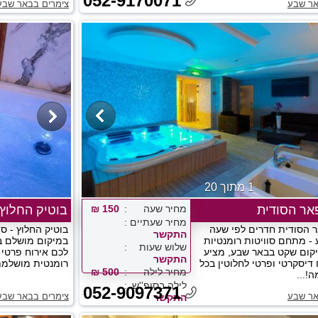
052-9170071
אר שבע
צימרים בבאר שבע
1 מתוך 20
אר הסודית
מחיר שעה
150 ₪
בוטיק החלוץ
מחיר שעתיים
 הסודית חדרים לפי שעה
בוטיק החלוץ - סו
התקשר
- מתחם סוויטות רומנטיות
במיקום מושלם ב
שלוש שעות
יקום שקט בבאר שבע, מציע
לכם אירוח פרטי ל
התקשר
דיסקרטי ופרטי לחלוטין בכל
רומנטית מושלמת ו
מחיר לילה
500 ₪
!...
לילה בסופ''ש
052-9097371
אר שבע
צימרים בבאר שבע
התקשר