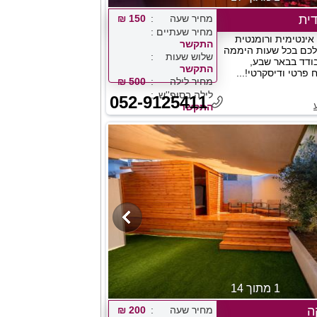
דית
מחיר שעה
150 ₪
מחיר שעתיים
אינטימית ורומנטית
התקשר
 לכם בכל שעות היממה
שלוש שעות
ודד בבאר שבע,
התקשר
פרטי ודיסקרטי!...
מחיר לילה
500 ₪
לילה בסופ''ש
052-9125411
התקשר
1 מתוך 14
ה
מחיר שעה
200 ₪