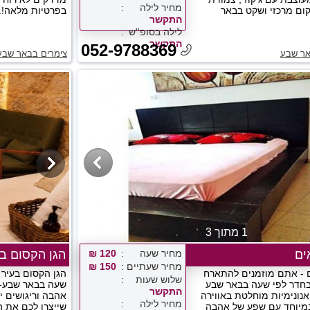
מחיר לילה
ום מרכזי ושקט בבאר
בפרטיות מלאה!..
התקשר
לילה בסופ''ש
התקשר
052-9788369
אר שבע
צימרים בבאר שבע
1 מתוך 3
ים
מחיר שעה
120 ₪
הגן הקסום ב
מחיר שעתיים
150 ₪
 - אתם מוזמנים להתארח
הגן הקסום בעיר 
שלוש שעות
חדר לפי שעה בבאר שבע
שעה בבאר שבע- 
התקשר
אנונימיות מוחלטת באווירה
אהבה וריגושים יכ
מחיר לילה
מיוחד עם שפע של אהבה
שייצרו לכם את הז