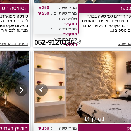
בכפר
מחיר שעה
250 ₪
הסוויטה הסו
מחיר שעתיים
250 ₪
פר חדרים לפי שעה בבאר
סוויטה מפוארת, 
שלוש שעות
ים פרטיים באווירה רומנטית
לזוגות, ממתינה
התקשר
גות בדיסקרטיות מלאה, לחצו
במיקום שקט ומב
מחיר לילה
 נוספים!...
מציעה לכם אירוח 
התקשר
לילה בסופ''ש
052-9120135
אר שבע
צימרים בבאר שבע
התקשר
1 מתוך 14
ק
מחיר שעה
150 ₪
בוטיק בעתיק