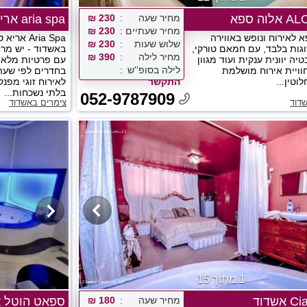
ה ספא
מחיר שעה
230 ₪
aria spa אריא ספא
מחיר שעתיים
230 ₪
לאירוח ונופש באווירה
Aria Spa 
שלוש שעות
230 ₪
זוגות בלבד, עם חמאם טורקי,
באשדוד - יש מרח
מחיר לילה
390 ₪
טיה יוונית ענקית ועוד מגוון
עם פרטיות מלאה
לילה בסופ''ש
חוויית אירוח מושלמת
בחדרים לפי שעה
וטין...
התקשר
לאירוח זוגי מפנק
בלתי נשכחות...
052-9787909
דוד
צימרים באשדוד
1 מתוך 15
שדוד
מחיר שעה
180 ₪
ספאט הוטל 