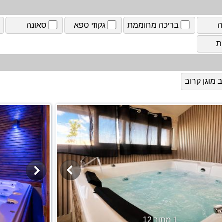
ה
בריכה מחוממת
גקוזי ספא
סאונה
ת
מוגן קרוב
1 מתוך 12