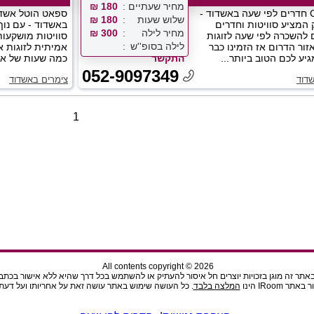
מחיר שעתיים
180 ₪
Ciao Bella חדרים לפי שעה באשדוד -
ספאט הוטל אשדו
שלוש שעות
180 ₪
 המציע סוויטות וחדרים
באשדוד - עם נוף
מחיר לילה
300 ₪
 להשכרה לפי שעה לזוגות
סוויטות מושקעות
לילה בסופ''ש
זור הדרום אז הזמינו כבר
אמיתית לזוגות 
גיע לכם הטוב ביותר...
התקשר
כמה שעות של אה
052-9097349
דוד
צימרים באשדוד
1
All contents copyright © 2026
תר זה מוגן בזכויות יוצרים חל איסור להעתיק או להשתמש בכל דרך שהיא ללא אישור בכתב מהנ
ר IRoom הינו
המלצה בלבד
. כל העושה שימוש באתר עושה זאת על אחריותו ועל דעתו