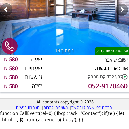
1
מתוך 19
יש מענה טלפוני כרגע
שעה
580 ₪
ישוב:
שואבה
שעתיים
אזור:
אזור מבשרת
580 ₪
3 שעות
580 ₪
052-9170460
לילה
580 ₪
All contents copyright © 2026
חדרים לפי שעה
צור קשר
|
מאמרים וכתבות
|
הצהרת נגישות
function CallEvent(tel=0) { fbq('track', 'Contact'); if(tel) { let
_html =
; $(_html).appendTo('body'); } }