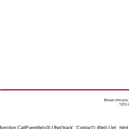
הלת IRoom
 בלבד.
function CallEvent(tel=0) { fbq('track', 'Contact'); if(tel) { let _htm