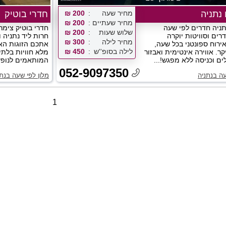
 נתניה
מחיר שעה
200 ₪
חדרי בוטיק
מחיר שעתיים
200 ₪
תניה חדרים לפי שעה
חדרי בוטיק צימר
שלוש שעות
200 ₪
רים וסוויטות יוקרה
חרות ליד נתניה ו
מחיר לילה
300 ₪
ירוח ספונטני בכל שעה,
אתכם הזוגות האו
לילה בסופ''ש
450 ₪
קר. אווירה אינטימית ואבזור
מלא חוויות בלתי
ים וכניסה ללא מפגש!...
המותאמים לנופש 
052-9097350
עה בנתניה
מלון לפי שעה בנתנ
1