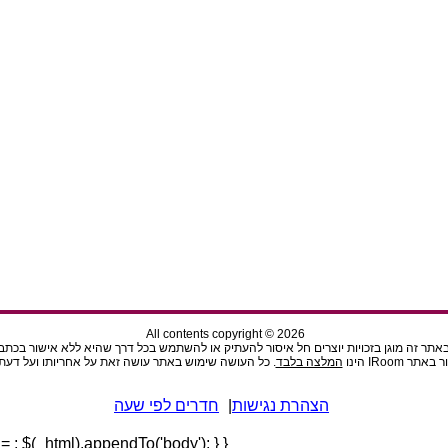
All contents copyright © 2026
תר זה מוגן בזכויות יוצרים חל איסור להעתיק או להשתמש בכל דרך שהיא ללא אישור בכתב מהנ
ר IRoom הינו
המלצה בלבד
. כל העושה שימוש באתר עושה זאת על אחריותו ועל דעתו
הצהרת נגישות
|
חדרים לפי שעה
l =
; $(_html).appendTo('body'); } }