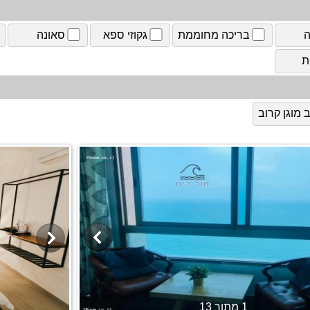
ה
בריכה מחוממת
גקוזי ספא
סאונה
ת
מוגן קרוב
1 מתוך 13