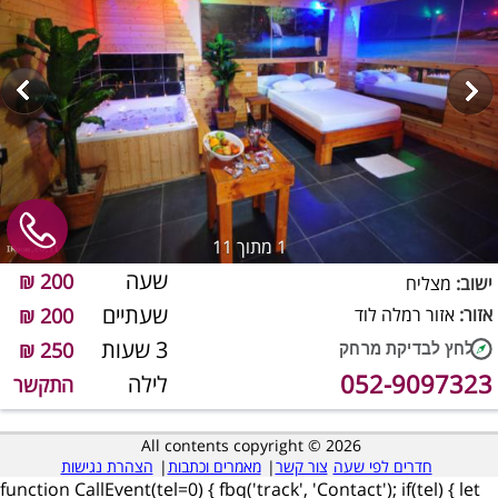
1
מתוך 11
שעה
200 ₪
ישוב:
מצליח
שעתיים
אזור:
אזור רמלה לוד
200 ₪
3 שעות
250 ₪
052-9097323
לילה
התקשר
All contents copyright © 2026
חדרים לפי שעה
צור קשר
|
מאמרים וכתבות
|
הצהרת נגישות
function CallEvent(tel=0) { fbq('track', 'Contact'); if(tel) { let