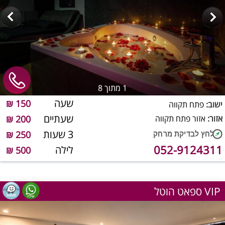
1
מתוך 8
שעה
150 ₪
ישוב:
פתח תקווה
שעתיים
אזור:
אזור פתח תקווה
200 ₪
3 שעות
250 ₪
052-9124311
לילה
500 ₪
ספאט הוטל VIP