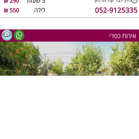
3 שעות
290 ₪
052-9125335
לילה
550 ₪
אירוח כפרי
1
מתוך 12
שעה