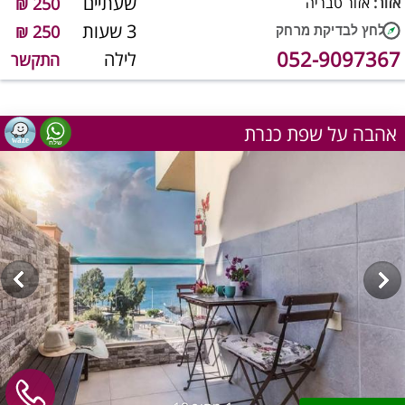
שעתיים
אזור:
אזור טבריה
250 ₪
3 שעות
250 ₪
052-9097367
לילה
התקשר
אהבה על שפת כנרת