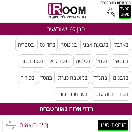
חדרי אירוח באזור טבריה
הפעל
מיקום
סנן לפי ישוב/עיר
בארבל
בגבעת אבני
בגינוסר
בחד נס
בטבריה
ביבנאל
בכחל
בכלנית
בכפר קיש
בכפר תבור
בלבנים
במגדל
במושבה כנרת
במסד
בפוריה
בפוריה נווה עובד
בשדמות דבורה
חדרי אירוח באזור טבריה
הוספת סינון
(20) תוצאות