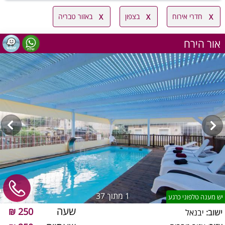
חדרי אירוח
בצפון
באזור טבריה
אור הירח
1
מתוך 37
יש מענה טלפוני כרגע
שעה
250 ₪
ישוב:
יבנאל