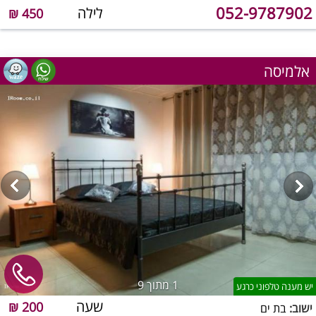
052-9787902
לילה
450 ₪
אלמיסה
1
מתוך 9
יש מענה טלפוני כרגע
שעה
200 ₪
ישוב:
בת ים