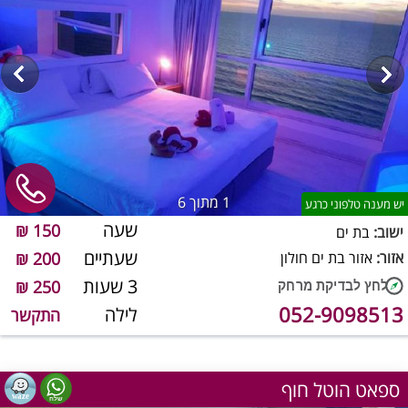
1
מתוך 6
יש מענה טלפוני כרגע
שעה
150 ₪
ישוב:
בת ים
שעתיים
אזור:
אזור בת ים חולון
200 ₪
3 שעות
250 ₪
052-9098513
לילה
התקשר
ספאט הוטל חוף