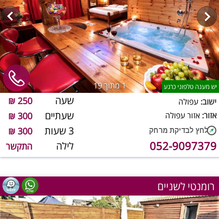
1
מתוך 19
יש מענה טלפוני כרגע
שעה
250 ₪
ישוב:
עפולה
שעתיים
אזור:
אזור עפולה
300 ₪
3 שעות
300 ₪
052-9097379
לילה
התקשר
רומנטי לשניים