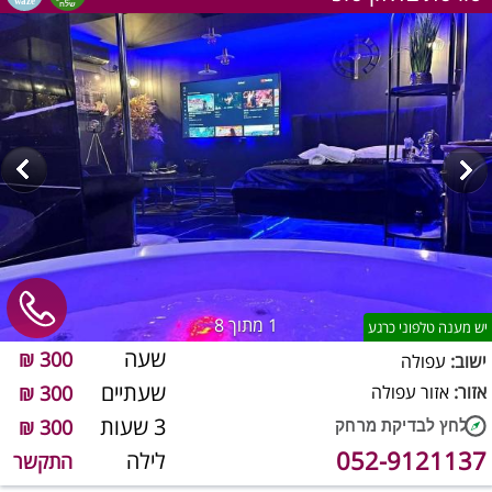
1
מתוך 8
יש מענה טלפוני כרגע
שעה
300 ₪
ישוב:
עפולה
שעתיים
אזור:
אזור עפולה
300 ₪
3 שעות
300 ₪
052-9121137
לילה
התקשר