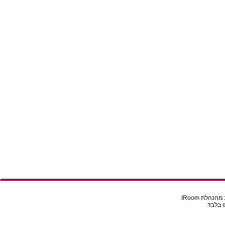
הלת IRoom
 בלבד.