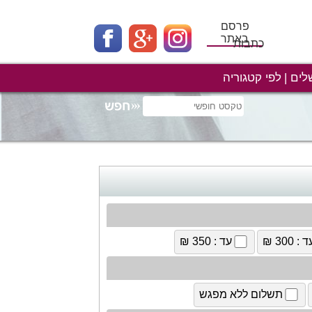
פרסם
באתר
כתבות
לים
לפי קטגוריה
 : 300 ₪
עד : 350 ₪
תשלום ללא מפגש