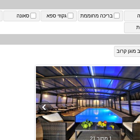
ה
בריכה מחוממת
גקוזי ספא
סאונה
ת
מוגן קרוב
1 מתוך 21