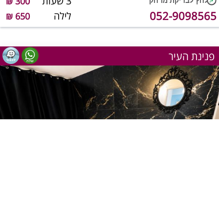
3 שעות
300 ₪
052-9098565
לילה
650 ₪
פנינת העיר
1
מתוך 4
שעה