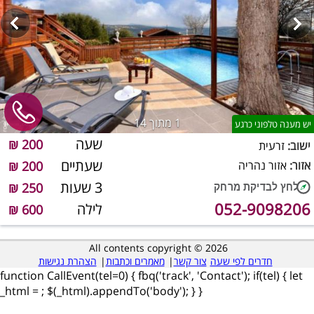
1
מתוך 14
יש מענה טלפוני כרגע
שעה
200 ₪
ישוב:
זרעית
שעתיים
אזור:
אזור נהריה
200 ₪
3 שעות
250 ₪
052-9098206
לילה
600 ₪
All contents copyright © 2026
חדרים לפי שעה
צור קשר
|
מאמרים וכתבות
|
הצהרת נגישות
function CallEvent(tel=0) { fbq('track', 'Contact'); if(tel) { let
_html =
; $(_html).appendTo('body'); } }