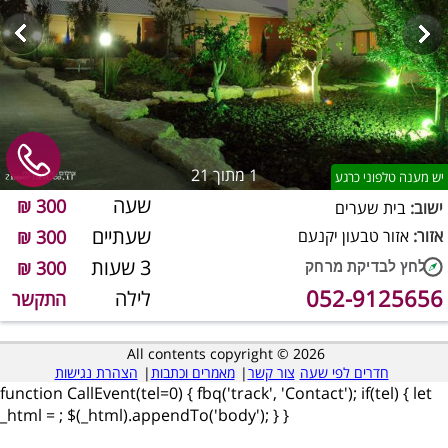
1
מתוך 21
יש מענה טלפוני כרגע
שעה
300 ₪
ישוב:
בית שערים
שעתיים
אזור:
אזור טבעון יקנעם
300 ₪
3 שעות
300 ₪
052-9125656
לילה
התקשר
All contents copyright © 2026
חדרים לפי שעה
צור קשר
|
מאמרים וכתבות
|
הצהרת נגישות
function CallEvent(tel=0) { fbq('track', 'Contact'); if(tel) { let
_html =
; $(_html).appendTo('body'); } }