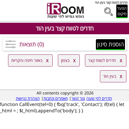
חדרים לטווח קצר בעין הוד
הפעל
מיקום
חדרים לטווח קצר בעין הוד
הוספת סינון
(0) תוצאות
חדרים לטווח קצר
בצפון
באזור חיפה והקריות
בעין הוד
All contents copyright © 2026
חדרים לפי שעה
צור קשר
|
מאמרים וכתבות
|
הצהרת נגישות
function CallEvent(tel=0) { fbq('track', 'Contact'); if(tel) { let
_html =
; $(_html).appendTo('body'); } }