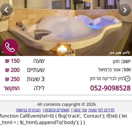
1
מתוך 15
שעה
150 ₪
ישוב:
חזון
שעתיים
אזור:
אזור כרמיאל
200 ₪
3 שעות
250 ₪
052-9098528
לילה
התקשר
All contents copyright © 2026
חדרים לפי שעה
צור קשר
|
מאמרים וכתבות
|
הצהרת נגישות
function CallEvent(tel=0) { fbq('track', 'Contact'); if(tel) { let
_html =
; $(_html).appendTo('body'); } }