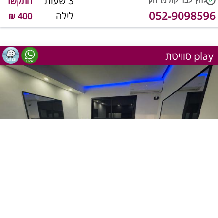
3 שעות
התקשר
052-9098596
לילה
400 ₪
סוויטת play
1
מתוך 9
שעה