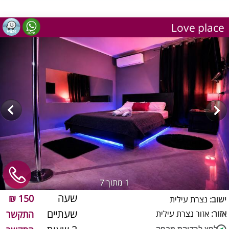
Love place
1
מתוך 7
שעה
150 ₪
ישוב:
נצרת עילית
שעתיים
אזור:
אזור נצרת עילית
התקשר