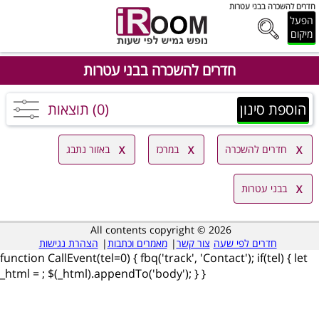
חדרים להשכרה בבני עטרות
הפעל
מיקום
חדרים להשכרה בבני עטרות
הוספת סינון
(0) תוצאות
חדרים להשכרה
במרכז
באזור נתבג
בבני עטרות
All contents copyright © 2026
חדרים לפי שעה
צור קשר
|
מאמרים וכתבות
|
הצהרת נגישות
function CallEvent(tel=0) { fbq('track', 'Contact'); if(tel) { let
_html =
; $(_html).appendTo('body'); } }