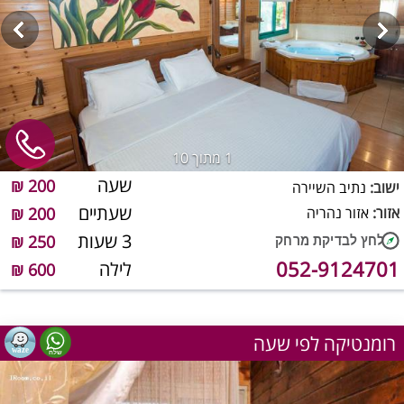
1
מתוך 10
שעה
200 ₪
ישוב:
נתיב השיירה
שעתיים
אזור:
אזור נהריה
200 ₪
3 שעות
250 ₪
052-9124701
לילה
600 ₪
רומנטיקה לפי שעה