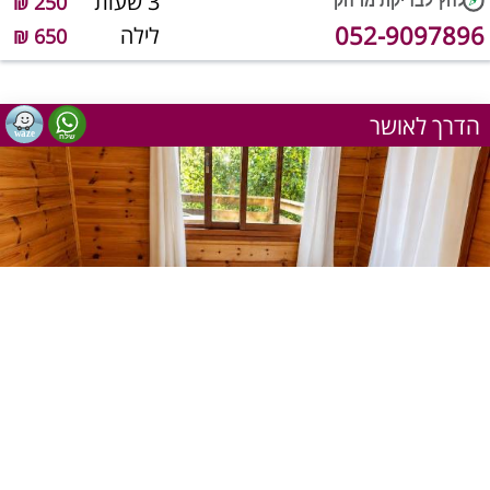
3 שעות
250 ₪
052-9097896
לילה
650 ₪
הדרך לאושר
1
מתוך 7
שעה