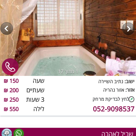
1
מתוך 17
שעה
150 ₪
ישוב:
נתיב השיירה
שעתיים
אזור:
אזור נהריה
200 ₪
3 שעות
250 ₪
052-9098537
לילה
550 ₪
שביל לאהבה