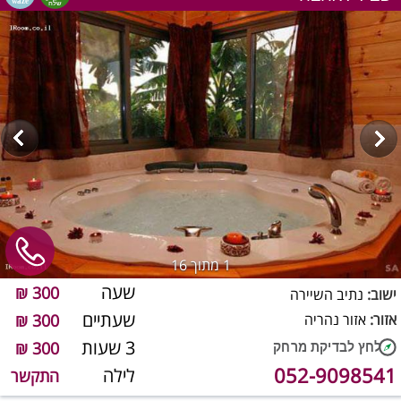
1
מתוך 16
שעה
300 ₪
ישוב:
נתיב השיירה
שעתיים
אזור:
אזור נהריה
300 ₪
3 שעות
300 ₪
052-9098541
לילה
התקשר