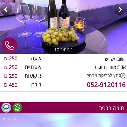
1
מתוך 10
שעה
250 ₪
ישוב:
ישרש
שעתיים
אזור:
אזור רחובות
250 ₪
3 שעות
250 ₪
052-9120116
לילה
450 ₪
חוויה בכפר