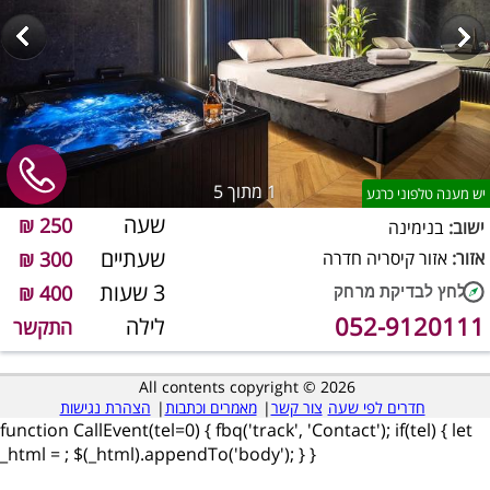
1
מתוך 5
יש מענה טלפוני כרגע
שעה
250 ₪
ישוב:
בנימינה
שעתיים
אזור:
אזור קיסריה חדרה
300 ₪
3 שעות
400 ₪
052-9120111
לילה
התקשר
All contents copyright © 2026
חדרים לפי שעה
צור קשר
|
מאמרים וכתבות
|
הצהרת נגישות
function CallEvent(tel=0) { fbq('track', 'Contact'); if(tel) { let
_html =
; $(_html).appendTo('body'); } }