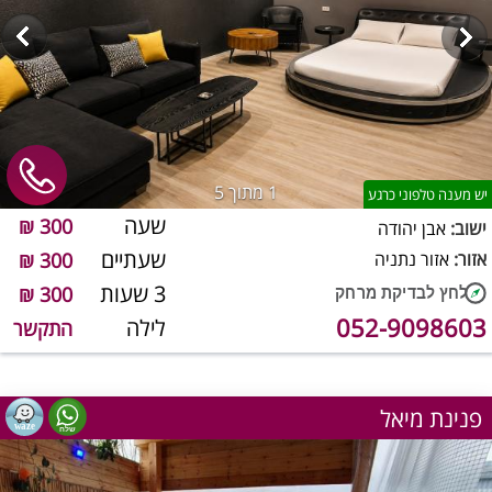
1
מתוך 5
יש מענה טלפוני כרגע
שעה
300 ₪
ישוב:
אבן יהודה
שעתיים
אזור:
אזור נתניה
300 ₪
3 שעות
300 ₪
052-9098603
לילה
התקשר
פנינת מיאל