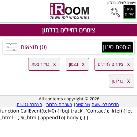
צימרים לחיילים בדלתון
הפעל
מיקום
צימרים לחיילים בדלתון
הוספת סינון
(0) תוצאות
צימרים לחיילים
בצפון
באזור צפת
בדלתון
All contents copyright © 2026
חדרים לפי שעה
צור קשר
|
מאמרים וכתבות
|
הצהרת נגישות
function CallEvent(tel=0) { fbq('track', 'Contact'); if(tel) { let
_html =
; $(_html).appendTo('body'); } }