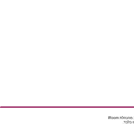
הלת IRoom
 בלבד.