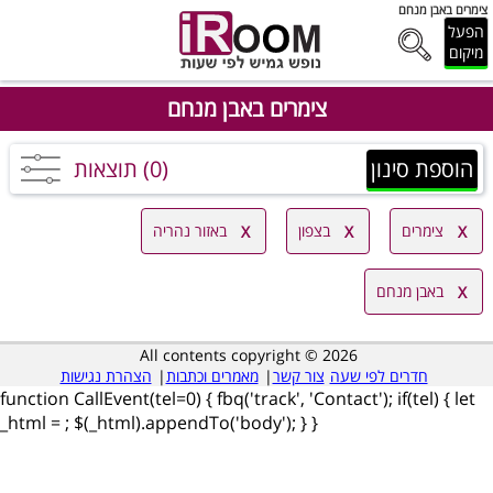
צימרים באבן מנחם
הפעל
מיקום
צימרים באבן מנחם
הוספת סינון
(0) תוצאות
צימרים
בצפון
באזור נהריה
באבן מנחם
All contents copyright © 2026
חדרים לפי שעה
צור קשר
|
מאמרים וכתבות
|
הצהרת נגישות
function CallEvent(tel=0) { fbq('track', 'Contact'); if(tel) { let
_html =
; $(_html).appendTo('body'); } }