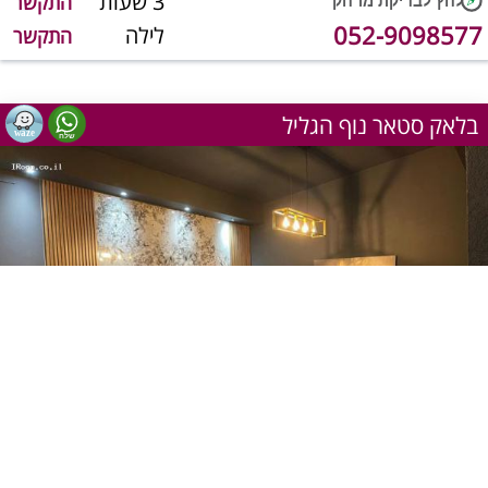
3 שעות
התקשר
052-9098577
לילה
התקשר
בלאק סטאר נוף הגליל
1
מתוך 11
שעה