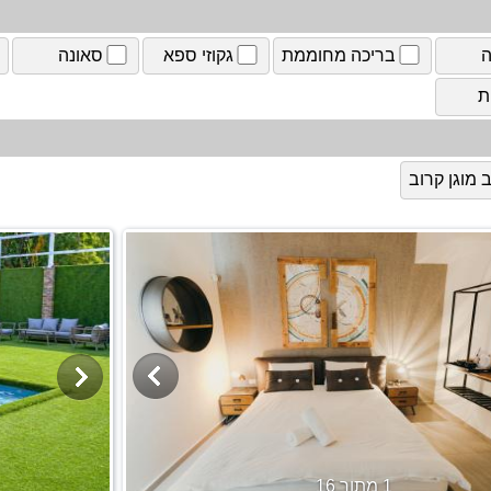
ה
בריכה מחוממת
גקוזי ספא
סאונה
ת
מוגן קרוב
1 מתוך 16