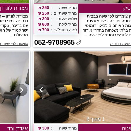
טיק
מחיר שעה
250 ₪
מצודת לונדון
מחיר שעתיים
250 ₪
ק צימרים לפי שעה בבבית
מצודת לונדון – 
שלוש שעות
300 ₪
תניה וחדרה - אנו מזמינים
בנתניה. מיני ריז
מחיר לילה
600 ₪
ות האוהבים לבילוי רומנטי
עם בריכה, ג’קוזי
לילה בסופ''ש
700 ₪
ת בלתי נשכחות בחדרי אירוח
ישר למוד של חופש
לנופש רומנטי לפי שעה....
מהעולם...
052-9708965
י שעה בנתניה
סוויטות לפי שעה ב
1 מתוך 6
יטה
מחיר שעה
300 ₪
אגדת ורד