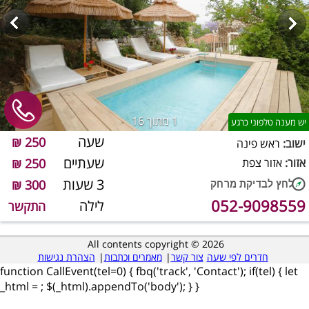
1
מתוך 16
יש מענה טלפוני כרגע
שעה
250 ₪
ישוב:
ראש פינה
שעתיים
אזור:
אזור צפת
250 ₪
3 שעות
300 ₪
052-9098559
לילה
התקשר
All contents copyright © 2026
חדרים לפי שעה
צור קשר
|
מאמרים וכתבות
|
הצהרת נגישות
function CallEvent(tel=0) { fbq('track', 'Contact'); if(tel) { let
_html =
; $(_html).appendTo('body'); } }