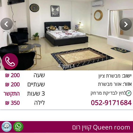
1
מתוך 4
שעה
200 ₪
ישוב:
מבשרת ציון
שעתיים
אזור:
אזור מבשרת
200 ₪
3 שעות
התקשר
052-9171684
לילה
350 ₪
קווין רום Queen room