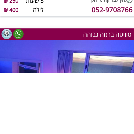
3 שעות
250 ₪
052-9708766
לילה
400 ₪
סוויטה ברמה גבוהה
1
מתוך 6
שעה