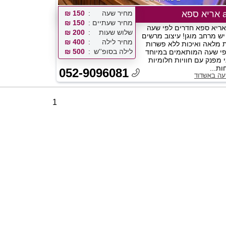
א
מחיר שעה
150 ₪
מחיר שעתיים
150 ₪
Aria Sp אריא ספא חדרים לפי שעה
שלוש שעות
200 ₪
יש מרחב מוגן! עיצוב מרשים
מחיר לילה
400 ₪
 מלאה ואיכות ללא פשרות
לילה בסופ''ש
500 ₪
פי שעה המותאמים במיוחד
י מפנק עם חוויות חלומיות
ת...
052-9096081
שעה באשדוד
1