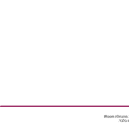
הלת IRoom
 בלבד.