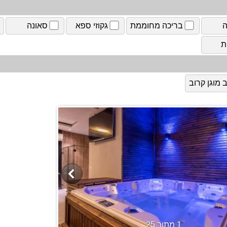
ה
בריכה מחוממת
גקוזי ספא
סאונה
ת
מוגן קרוב
1 מתוך 25