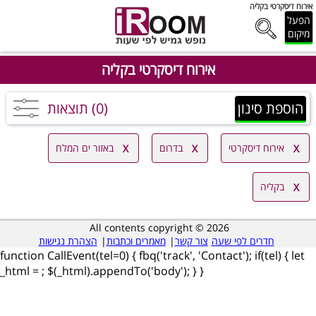
אירוח דיסקרטי בקליה
הפעל
מיקום
אירוח דיסקרטי בקליה
הוספת סינון
(0) תוצאות
אירוח דיסקרטי
בדרום
באזור ים המלח
בקליה
All contents copyright © 2026
חדרים לפי שעה
צור קשר
|
מאמרים וכתבות
|
הצהרת נגישות
function CallEvent(tel=0) { fbq('track', 'Contact'); if(tel) { let
_html =
; $(_html).appendTo('body'); } }