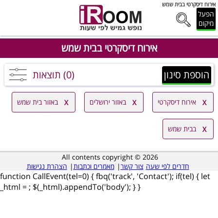
אירוח דיסקרטי בבית שמש
הפעל
מיקום
אירוח דיסקרטי בבית שמש
הוספת סינון
(0) תוצאות
אירוח דיסקרטי
באזור ירושלים
באזור בית שמש
בבית שמש
All contents copyright © 2026
חדרים לפי שעה
צור קשר
|
מאמרים וכתבות
|
הצהרת נגישות
function CallEvent(tel=0) { fbq('track', 'Contact'); if(tel) { let
_html =
; $(_html).appendTo('body'); } }