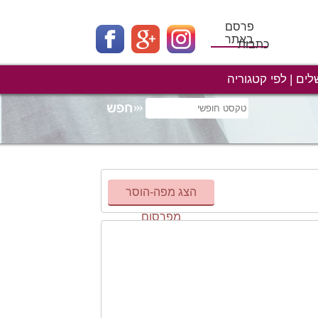
פרסם
באתר
כתבות
לים
לפי קטגוריה
הצג מפה-הוסר
מפרסום