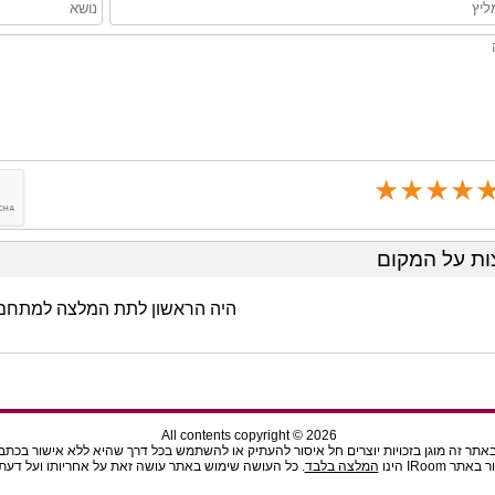
★
★
★
★
★
★
★
★
★
★
★
★
★
★
ת על המקום
היה הראשון לתת המלצה למתחם 
All contents copyright © 2026
תר זה מוגן בזכויות יוצרים חל איסור להעתיק או להשתמש בכל דרך שהיא ללא אישור בכתב מהנ
ר IRoom הינו
המלצה בלבד
. כל העושה שימוש באתר עושה זאת על אחריותו ועל דעתו