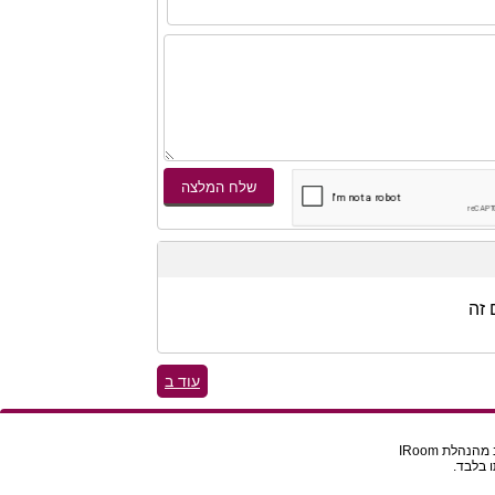
זה
עוד ב
הלת IRoom
 בלבד.