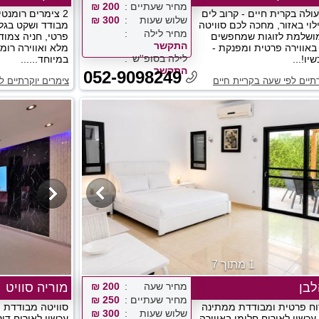
מחיר שעתיים
200 ₪
ולה בקרית חיים - קרוב לים
2 צימרים רומנטי
שלוש שעות
300 ₪
לוי באזור, מחכה לכם סוויטה
מבודד ושקט בגלי
מחיר לילה
ושלמת לזוגות שמחפשים
פרטי, חניה צמוד
התקשר
 באווירה פרטית ומפנקת -
מלא ואווירה רומ
לילה בסופ''ש
יו!...
במיוחד......
התקשר
052-9098249
רתיים לפי שעה בקריית חיים
צימרים יוקרתיים ל
1 מתוך 7
בן
מחיר שעה
200 ₪
מוריה סוויט
מחיר שעתיים
250 ₪
וח פרטית ומבודדת ממתינה
סוויטה מבודדת 
שלוש שעות
300 ₪
כשיו לאירוח חלומי באווירה
עכשיו לאירוח דיס