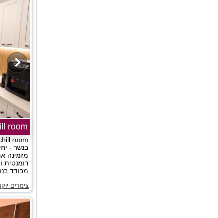
chill room ציל
בנשר - יחי
מזמינה את
רומנטית ו
מבודד בנשר
צימרים יוק