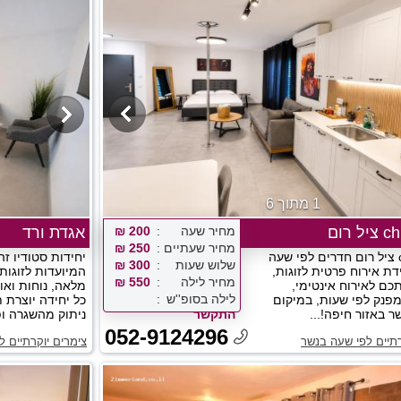
1 מתוך 6
 רום
מחיר שעה
200 ₪
אגדת ורד
מחיר שעתיים
250 ₪
chill room ציל רום חדרים לפי שעה
יחידות סטודיו ז
שלוש שעות
300 ₪
דת אירוח פרטית לזוגות,
המיועדות לזוגו
מחיר לילה
550 ₪
כם לאירוח אינטימי,
מלאה, נוחות ואוו
לילה בסופ''ש
מפנק לפי שעות, במיקום
כל יחידה יוצרת 
 באזור חיפה!...
התקשר
ניתוק מהשגרה ופי
052-9124296
רתיים לפי שעה בנשר
צימרים יוקרתיים ל