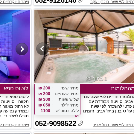
052-9126146
תיים לפי שעה בזכרון יעקב
צימרים יוקרתיים ל
1 מתוך 20
מהחלומות
מחיר שעה
200 ₪
לוטוס ספא
מחיר שעתיים
200 ₪
חלומות חדרים לפי שעה עם
לוטוס ספא חדרי
שלוש שעות
300 ₪
ביב, סוויטה מבודדת עם
תקווה - סוויטות
מחיר לילה
650 ₪
א פרטי להשכרה לפי שעה
לא רחוק מאזור ה
לילה בסופ''ש
1100
ל גג בנין בתל אביב. הזמינו
ובמרחק נסיעה קצ
₪
תוכלו לשלב בין נו
052-9098522
רתיים לפי שעה בתל אביב
צימרים יוקרתיים 