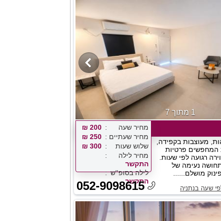
1 מתוך 7
מחיר שעה
200 ₪
מחיר שעתיים
250 ₪
הות, מעוצבות בקפידה,
שלוש שעות
300 ₪
ת המחפשים פרטיות
מחיר לילה
ירה רגועה לפי שעות.
התקשר
תחושה נעימה של
לילה בסופ''ש
נוק מושלם......
התקשר
052-9098615
פי שעה בנתניה