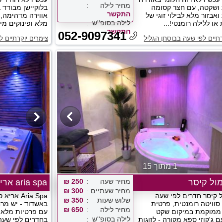
מחיר לילה
ושקטה, עם חצר קסומה
בלוקיישן מבודד 
התקשר
ואבזור מלא לבילוי זוגי של
אווירה מדהימה, ג
לילה בסופ''ש
ו ללילה רומנטי!...
מלא ופינוקים מיוח
התקשר
052-9097341
רתיים לפי שעה בבוסתן הגליל
צימרים יוקרתיים 
1 מתוך 15
מול קיסר
מחיר שעה
250 ₪
aria spa אריא ספא
מחיר שעתיים
300 ₪
ל קיסר חדרים לפי שעה
Aria Spa 
שלוש שעות
350 ₪
 סוויטה רומנטית, פרטית
באשדוד - יש מרח
מחיר לילה
650 ₪
 ממוקמת במיקום שקט
עם פרטיות מלאה
לילה בסופ''ש
 ג'קוזי ספא מקורה - לזוגות
בחדרים לפי שעה