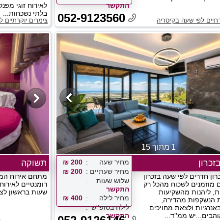
התקשר
לאירוח זוגי מפנק
בלתי נשכחות...
052-9123560
רתיים לפי שעה בקיסריה
צימרים יוקרתיים 
1 מתוך 15
זכרון
מחיר שעה
200 ₪
תשוקה
מחיר שעתיים
200 ₪
רון חדרים לפי שעה בזכרון
מתחם אירוח המצ
שלוש שעות
 מוזמנים לשכוח מהכל רק
רומנטיים לאירוח
התקשר
, ליהנות מהשקיעות
שעות בראשון לציון - 
מחיר לילה
400 ₪
 הנשקפות מהדירה,
לילה בסופ''ש
נרגיות ולצאת מחויכים
הבים...יש ממ''ד...
התקשר