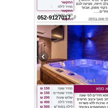
התקשר
בלב חיפה, מציעה לכם
מחיר לילה
'קוזי מפנק, אבזור
התקשר
דים......
לילה בסופ''ש
052-9127017
לפי שעה בחיפה
התקשר
1 מתוך 25
מחיר שעה
150 ₪
מחיר שעתיים
150 ₪
אריא ספא חדרים לפי שעה
שלוש שעות
200 ₪
ב מוגן! עיצוב מרשים
מחיר לילה
400 ₪
 ואיכות ללא פשרות
לילה בסופ''ש
500 ₪
 המותאמים במיוחד