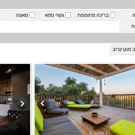
ה
בריכה מחוממת
גקוזי ספא
סאונה
ת
מוגן קרוב
1 מתוך 6