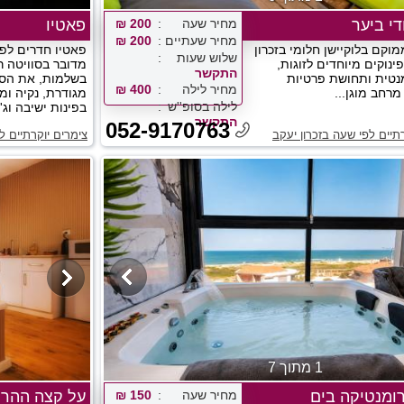
די ביער
מחיר שעה
200 ₪
פאטיו
מחיר שעתיים
200 ₪
קם בלוקיישן חלומי בזכרון
פאטיו חדרים לפי
שלוש שעות
ינוקים מיוחדים לזוגות,
מדובר בסוויטה ר
התקשר
מנטית ותחושת פרטיות
בשלמות, את הסו
מחיר לילה
400 ₪
רחב מוגן...
מגודרת, נקיה ומ
לילה בסופ''ש
בפינות ישיבה וג'
התקשר
052-9170763
תיים לפי שעה בזכרון יעקב
צימרים יוקרתיים 
1 מתוך 7
רומנטיקה בים
מחיר שעה
150 ₪
על קצה ההר