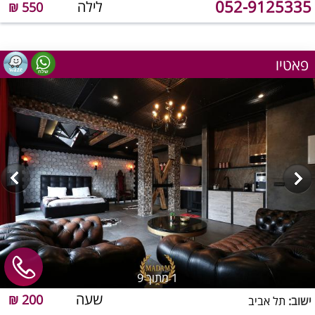
052-9125335
לילה
550 ₪
פאטיו
1
מתוך 9
שעה
200 ₪
ישוב:
תל אביב