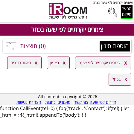
צימרים יוקרתיים לפי שעה בכחל
הפעל
מיקום
צימרים יוקרתיים לפי שעה בכחל
הוספת סינון
(0) תוצאות
צימרים יוקרתיים לפי שעה
בצפון
באזור טבריה
בכחל
All contents copyright © 2026
חדרים לפי שעה
צור קשר
|
מאמרים וכתבות
|
הצהרת נגישות
function CallEvent(tel=0) { fbq('track', 'Contact'); if(tel) { let
_html =
; $(_html).appendTo('body'); } }