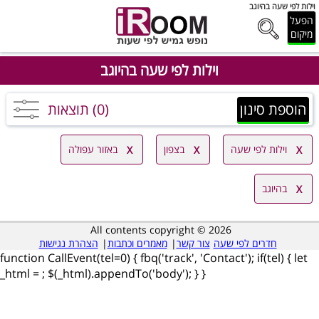
וילות לפי שעה בהיוגב
הפעל
מיקום
וילות לפי שעה בהיוגב
הוספת סינון
(0) תוצאות
וילות לפי שעה
בצפון
באזור עפולה
בהיוגב
All contents copyright © 2026
חדרים לפי שעה
צור קשר
|
מאמרים וכתבות
|
הצהרת נגישות
function CallEvent(tel=0) { fbq('track', 'Contact'); if(tel) { let
_html =
; $(_html).appendTo('body'); } }