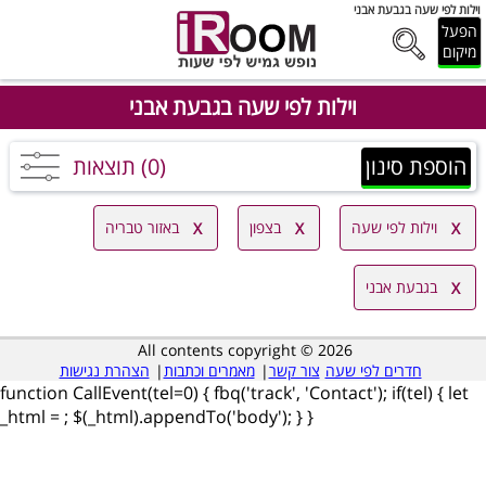
וילות לפי שעה בגבעת אבני
הפעל
מיקום
וילות לפי שעה בגבעת אבני
הוספת סינון
(0) תוצאות
וילות לפי שעה
בצפון
באזור טבריה
בגבעת אבני
All contents copyright © 2026
חדרים לפי שעה
צור קשר
|
מאמרים וכתבות
|
הצהרת נגישות
function CallEvent(tel=0) { fbq('track', 'Contact'); if(tel) { let
_html =
; $(_html).appendTo('body'); } }