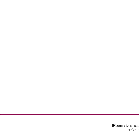
הלת IRoom
 בלבד.